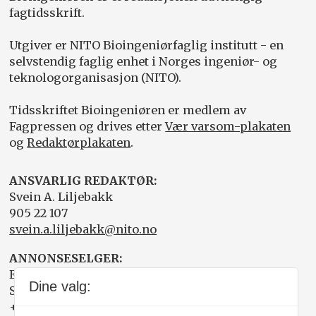
fagtidsskrift.
Utgiver er NITO Bioingeniørfaglig institutt - en
selvstendig faglig enhet i Norges ingeniør- og
teknologorganisasjon (NITO).
Tidsskriftet Bioingeniøren er medlem av
Fagpressen og drives etter
Vær varsom-plakaten
og
Redaktørplakaten
.
ANSVARLIG REDAKTØR:
Svein A. Liljebakk
905 22 107
svein.a.liljebakk@nito.no
ANNONSESELGER:
Elisabeth R. Wåde
Dine valg:
Salgsfabrikken
+47 919 03 208