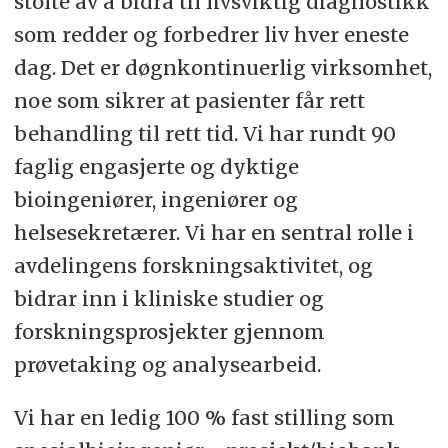
stolte av å bidra til livsviktig diagnostikk
Stillingstittel: Spesialbioingeniør -
som redder og forbedrer liv hver eneste
prosjekt/biobank
dag. Det er døgnkontinuerlig virksomhet,
noe som sikrer at pasienter får rett
Stillinger: 1
behandling til rett tid. Vi har rundt 90
Heltid /Deltid: Heltid
faglig engasjerte og dyktige
bioingeniører, ingeniører og
Ansettelsesform: Fast
helsesekretærer. Vi har en sentral rolle i
Stillingsprosent: 100
avdelingens forskningsaktivitet, og
bidrar inn i kliniske studier og
forskningsprosjekter gjennom
prøvetaking og analysearbeid.
Vi har en ledig 100 % fast stilling som