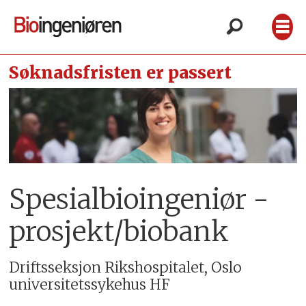
Søknadsfristen er passert
Spesialbioingeniør -
prosjekt/biobank
Driftsseksjon Rikshospitalet, Oslo
universitetssykehus HF