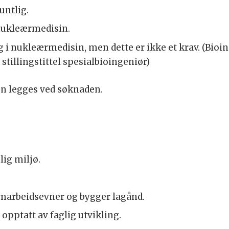
untlig.
 nukleærmedisin.
 i nukleærmedisin, men dette er ikke et krav. (Bio
tillingstittel spesialbioingeniør)
on legges ved søknaden.
lig miljø.
amarbeidsevner og bygger lagånd.
 opptatt av faglig utvikling.