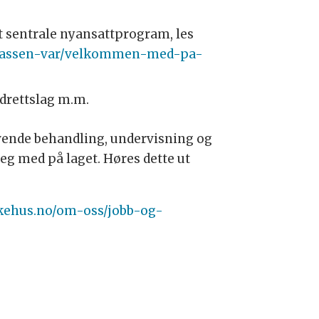
t sentrale nyansattprogram, les
splassen-var/velkommen-med-pa-
sidrettslag m.m.
øvende behandling, undervisning og
deg med på laget. Høres dette ut
ykehus.no/om-oss/jobb-og-