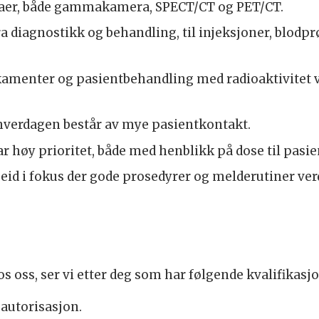
aer, både gammakamera, SPECT/CT og PET/CT.
a diagnostikk og behandling, til injeksjoner, blodp
amenter og pasientbehandling med radioaktivitet vi
hverdagen består av mye pasientkontakt.
r høy prioritet, både med henblikk på dose til pasi
beid i fokus der gode prosedyrer og melderutiner ver
s oss, ser vi etter deg som har følgende kvalifikasjo
autorisasjon.