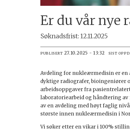
Er du vår nye 
Søknadsfrist: 12.11.2025
27.10.2025 - 13:32
PUBLISERT
SIST OPP
Avdeling for nukleærmedisin er en a
dyktige radiografer, bioingeniører o
arbeidsoppgaver fra pasientrelatert
laboratoriearbeid og håndtering av 
av en avdeling med høyt faglig nivå
største innen nukleærmedisin i Norg
Vi søker etter en vikar i 100% still