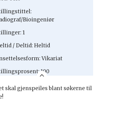
illingstittel:
adiograf/Bioingeniør
illinger: 1
eltid / Deltid: Heltid
nsettelsesform: Vikariat
tillingsprosent: 100
t skal gjenspeiles blant søkerne til
e!