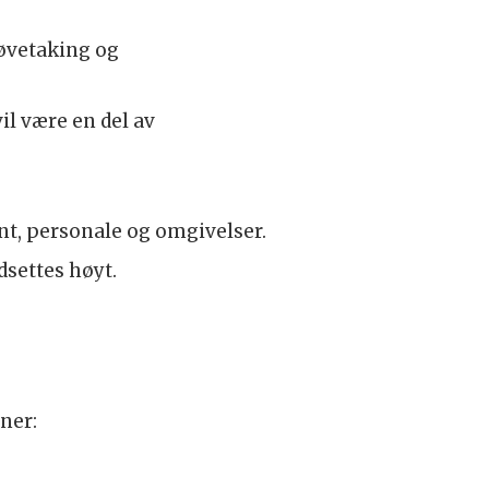
røvetaking og
l være en del av
ent, personale og omgivelser.
dsettes høyt.
ner: