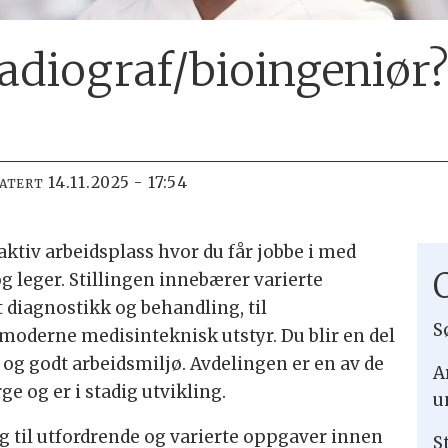
radiograf/bioingeniør
14.11.2025 - 17:54
DATERT
ktiv arbeidsplass hvor du får jobbe i med
g leger. Stillingen innebærer varierte
 diagnostikk og behandling, til
S
moderne medisinteknisk utstyr. Du blir en del
 og godt arbeidsmiljø. Avdelingen er en av de
A
e og er i stadig utvikling.
u
ing til utfordrende og varierte oppgaver innen
S