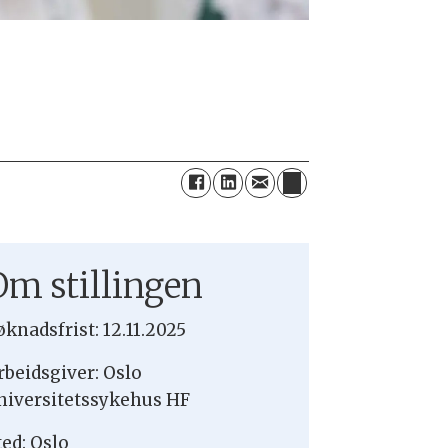
?
Om stillingen
øknadsfrist: 12.11.2025
rbeidsgiver: Oslo
niversitetssykehus HF
ted: Oslo