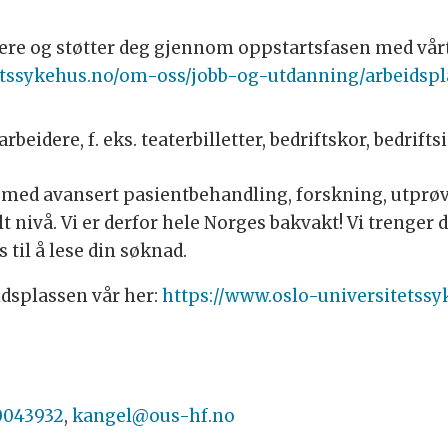
dere og støtter deg gjennom oppstartsfasen med vår
tetssykehus.no/om-oss/jobb-og-utdanning/arbeid
rbeidere, f. eks. teaterbilletter, bedriftskor, bedrift
vi med avansert pasientbehandling, forskning, utpr
 nivå. Vi er derfor hele Norges bakvakt! Vi trenger 
s til å lese din søknad.
idsplassen vår her:
https://www.oslo-universitetss
0043932
,
kangel@ous-hf.no