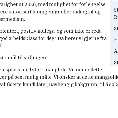
arighet ut 2026, med mulighet for forlengelse.
St
ære autorisert bioingeniør eller radiograf og
R
eærmedisin.
St
rientert, positiv kollega, og som ikke er redd
n god arbeidsplass for deg? Da hører vi gjerne fra
H
d!
A
rsmål til stillingen.
S
eidsplass med stort mangfold. Vi mener dette
ver på best mulig måte. Vi ønsker at dette mangfolde
kvalifiserte kandidater, uavhengig bakgrunn, til å søk