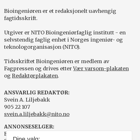
Bioingeniøren er et redaksjonelt uavhengig
fagtidsskrift.
Utgiver er NITO Bioingeniørfaglig institutt - en
selvstendig faglig enhet i Norges ingeniør- og
teknologorganisasjon (NITO).
Tidsskriftet Bioingeniøren er medlem av
Fagpressen og drives etter
Vær varsom-plakaten
og
Redaktørplakaten
.
ANSVARLIG REDAKTØR:
Svein A. Liljebakk
905 22 107
svein.a.liljebakk@nito.no
ANNONSESELGER:
Elisabeth R. Wåde
Dine valg: