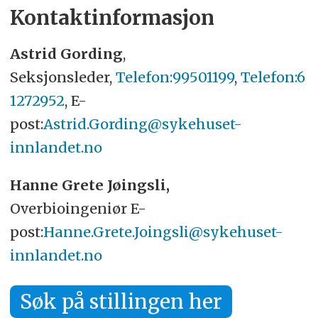
Kontaktinformasjon
Astrid Gording
,
Seksjonsleder,
Telefon:99501199
,
Telefon:6
1272952
, E-
post:
Astrid.Gording@sykehuset-
innlandet.no
Hanne Grete Jøingsli,
Overbioingeniør E-
post:
Hanne.Grete.Joingsli@sykehuset-
innlandet.no
Søk på stillingen her