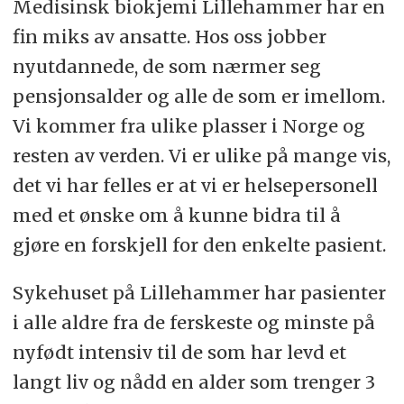
Medisinsk biokjemi Lillehammer har en
Stillinger: 1
fin miks av ansatte. Hos oss jobber
nyutdannede, de som nærmer seg
Heltid / Deltid: Heltid
pensjonsalder og alle de som er imellom.
Ansettelsesform: Fast
Vi kommer fra ulike plasser i Norge og
resten av verden. Vi er ulike på mange vis,
Stillingsprosent: 100
det vi har felles er at vi er helsepersonell
med et ønske om å kunne bidra til å
gjøre en forskjell for den enkelte pasient.
Sykehuset på Lillehammer har pasienter
i alle aldre fra de ferskeste og minste på
nyfødt intensiv til de som har levd et
langt liv og nådd en alder som trenger 3