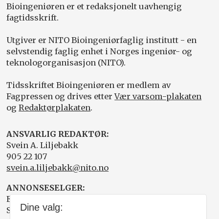
Bioingeniøren er et redaksjonelt uavhengig
fagtidsskrift.
Utgiver er NITO Bioingeniørfaglig institutt - en
selvstendig faglig enhet i Norges ingeniør- og
teknologorganisasjon (NITO).
Tidsskriftet Bioingeniøren er medlem av
Fagpressen og drives etter
Vær varsom-plakaten
og
Redaktørplakaten
.
ANSVARLIG REDAKTØR:
Svein A. Liljebakk
905 22 107
svein.a.liljebakk@nito.no
ANNONSESELGER:
Elisabeth R. Wåde
Dine valg:
Salgsfabrikken